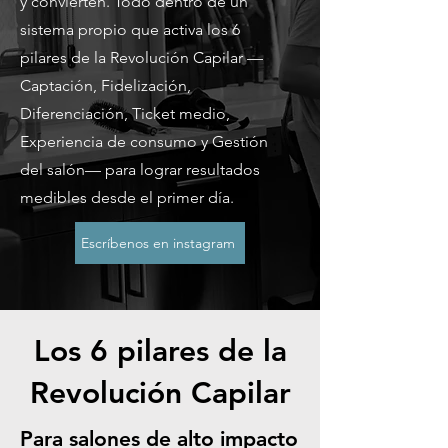
y convierten. Todo dentro de un
sistema propio que activa los 6
pilares de la Revolución Capilar —
Captación, Fidelización,
Diferenciación, Ticket medio,
Experiencia de consumo y Gestión
del salón— para lograr resultados
medibles desde el primer día.
Escríbenos en instagram
Los 6 pilares de la
Revolución Capilar
Para salones de alto impacto