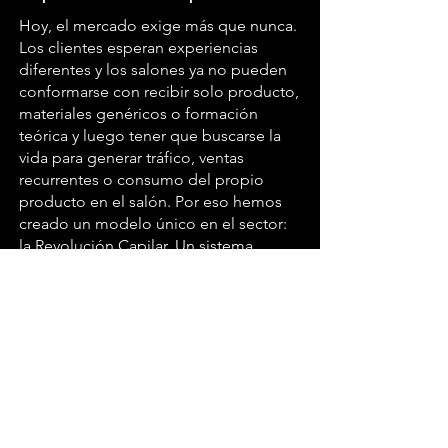
Hoy, el mercado exige más que nunca.
Los clientes esperan experiencias
diferentes y los salones ya no pueden
conformarse con recibir solo producto,
materiales genéricos o formación
teórica y luego tener que buscarse la
vida para generar tráfico, ventas
recurrentes o consumo del propio
producto en el salón. Por eso hemos
creado un modelo único en el sector:
la Revolución Capilar. Un sistema
pionero que combina cosmética
profesional con estrategias
personalizadas e implementadas
directamente en cada salón,
trabajando los 6 pilares de la
Revolución Capilar —Captación,
Fidelización, Diferenciación, Ticket
medio, Experiencia de consumo y
Gestión del salón— para generar