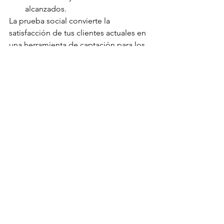
alcanzados.
La prueba social convierte la 
satisfacción de tus clientes actuales en 
una herramienta de captación para los 
futuros.
Conclusión
Aplicar estas cuatro acciones de 
manera coherente y constante te 
permitirá atraer clientes nuevos y llenar 
tu agenda con mayor facilidad. El 
primer paso está en tus manos: 
comienza hoy mismo y transforma los 
huecos vacíos en nuevas 
oportunidades de crecimiento.
¿Quieres una estrategia totalmente 
adaptada a tu salón? 
Síguenos en 
instagram
, escribe 
ESTRATEGIA
 y 